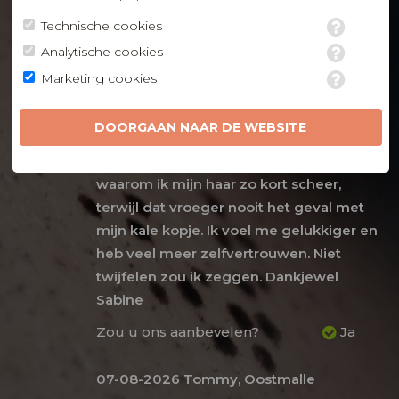
plaatsen derden marketing cookies om
Sabine geeft bij de eerste afspraak
Technische cookies
gepersonaliseerde advertenties te tonen. Met het
duidelijke info van wat je mag
plaatsen van marketing cookies worden
Analytische cookies
verwachten. Tijdens de behandeling ook
persoonsgegevens verwerkt. Je geeft toestemming
Marketing cookies
voor deze verwerking wanneer je hieronder een vinkje
heel geduldig en neemt haar tijd voor de
plaatst. Wil je niet alle cookies accepteren? Dan kan je dit
mooiste haarlijn uit te tekenen. De
op ieder moment aanpassen in de
instellingen
. Lees
DOORGAAN NAAR DE WEBSITE
Behandeling doet geen pijn. Het
voor meer informatie onze
privacy- en cookieverklaring
.
grappige is dat de mensen nu vragen
waarom ik mijn haar zo kort scheer,
terwijl dat vroeger nooit het geval met
mijn kale kopje. Ik voel me gelukkiger en
heb veel meer zelfvertrouwen. Niet
twijfelen zou ik zeggen. Dankjewel
Sabine
Zou u ons aanbevelen?
Ja
07-08-2026
Tommy, Oostmalle