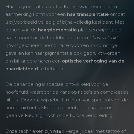
Haar pigmentatie biedt uitkomst wanneer u niet in
aanmerking komt voor een
haartransplantatie
omdat
u bijvoorbeeld volledig of bijna volledig kaal bent. Met
behulp van de
haarpigmentatie
plaatsen wij virtuele
haarstoppels in de hoofdhuid om een
‘shaven look’
ofwel
geschoren hoofd na te bootsen. In sommige
gevallen kan haar pigmentatie ook gebruikt worden
om bij langere haren een
optische verhoging van de
haardichtheid
te behalen.
De behandeling is speciaal ontwikkeld voor de
hoofdhuid, waardoor de kans op risico’s en complicaties
nihil is. Doordat wij gebruik maken van speciaal voor de
hoofdhuid ontwikkelde pigmenten en naalden is er
geen verkleuring, noch onderhuidse verspreiding.
Onze technieken zijn
NIET
vergelijkbaar met tattoo of