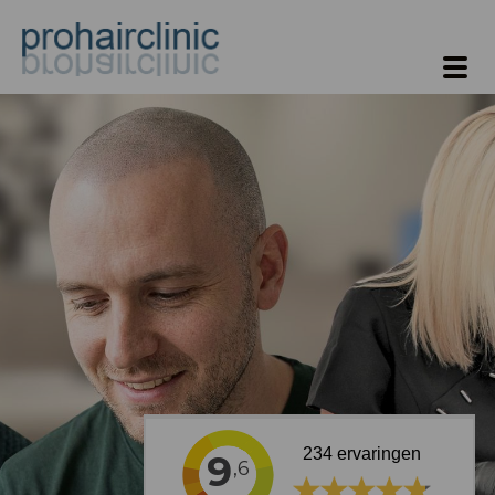
234
ervaringen
9
,6